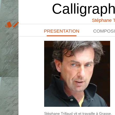
Calligraph
Stéphane T
style
mode_edit
PRESENTATION
COMPOSIT
Stéphane Trillaud vit et travaille à Grasse.